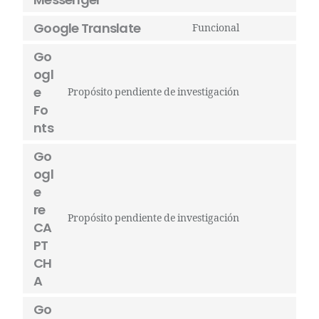
Google Translate
Funcional
Go
ogl
e
Propósito pendiente de investigación
Fo
nts
Go
ogl
e
re
Propósito pendiente de investigación
CA
PT
CH
A
Go