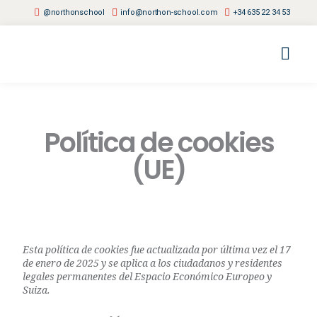
@northonschool
info@northon-school.com
+34 635 22 34 53
INICIO
CURSOS
¿QUIÉNES SOMOS?
CONTACTO
GALERÍA
Política de cookies
(UE)
Esta política de cookies fue actualizada por última vez el 17
de enero de 2025 y se aplica a los ciudadanos y residentes
legales permanentes del Espacio Económico Europeo y
Suiza.