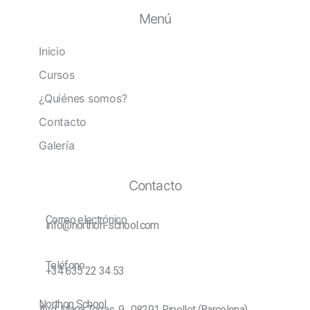
Menú
Inicio
Cursos
¿Quiénes somos?
Contacto
Galería
Contacto
Correo electrónico
info@northon-school.com
Teléfono
+34 635 22 34 53
Northon School
Avd. Maria Torras, 9 , 08291 Ripollet (Barcelona)