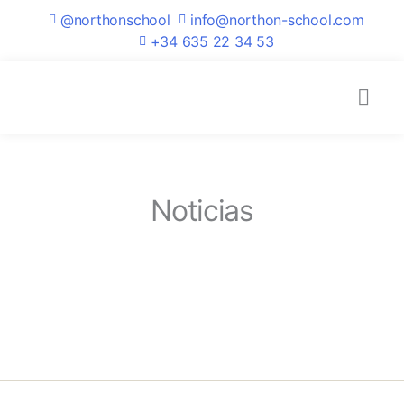
@northonschool
info@northon-school.com
+34 635 22 34 53
INICIO
CURSOS
¿QUIÉNES SOMOS?
CONTACTO
GALERÍA
Noticias